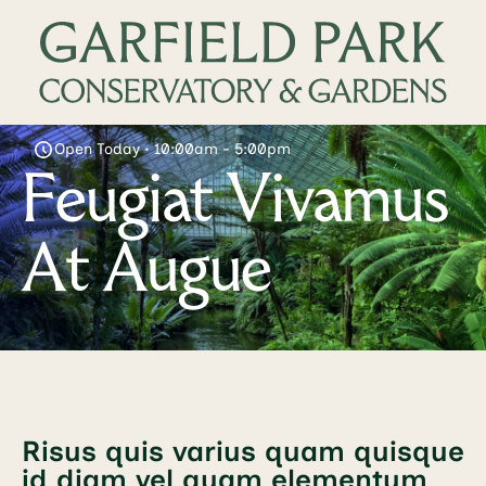
Open Today • 10:00am - 5:00pm
Feugiat Vivamus
At Augue
Risus quis varius quam quisque
id diam vel quam elementum